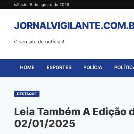
Pular
sábado, 8 de agosto de 2026
para
o
JORNALVIGILANTE.COM.
conteúdo
O seu site de notícias!
HOME
ESPORTES
POLÍCIA
POLÍTIC
DESTAQUE
Leia Também A Edição de
02/01/2025