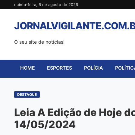
Pular
quinta-feira, 6 de agosto de 2026
para
o
JORNALVIGILANTE.COM.
conteúdo
O seu site de notícias!
HOME
ESPORTES
POLÍCIA
POLÍTIC
DESTAQUE
Leia A Edição de Hoje do
14/05/2024