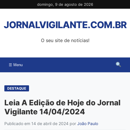
Pular
domingo, 9 de agosto de 2026
para
o
JORNALVIGILANTE.COM.BR
conteúdo
O seu site de notícias!
☰ Menu
DESTAQUE
Leia A Edição de Hoje do Jornal
Vigilante 14/04/2024
Publicado em 14 de abril de 2024
por
João Paulo