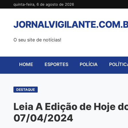
Pular
quinta-feira, 6 de agosto de 2026
para
o
JORNALVIGILANTE.COM.
conteúdo
O seu site de notícias!
HOME
ESPORTES
POLÍCIA
POLÍTIC
DESTAQUE
Leia A Edição de Hoje do
07/04/2024