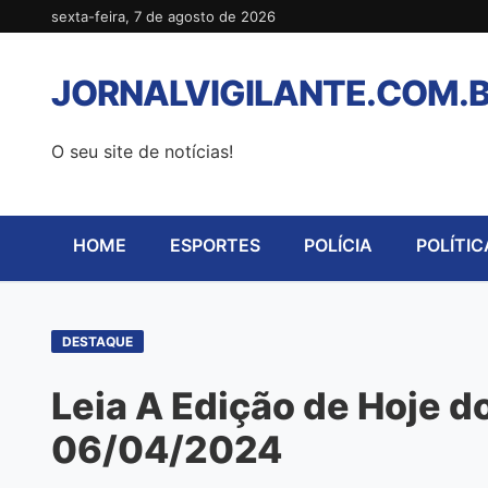
Pular
sexta-feira, 7 de agosto de 2026
para
o
JORNALVIGILANTE.COM.
conteúdo
O seu site de notícias!
HOME
ESPORTES
POLÍCIA
POLÍTIC
DESTAQUE
Leia A Edição de Hoje do
06/04/2024