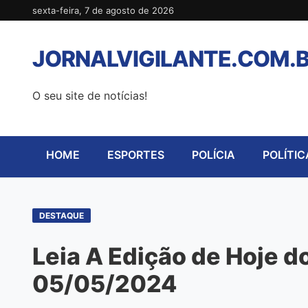
Pular
sexta-feira, 7 de agosto de 2026
para
o
JORNALVIGILANTE.COM.
conteúdo
O seu site de notícias!
HOME
ESPORTES
POLÍCIA
POLÍTIC
DESTAQUE
Leia A Edição de Hoje do
05/05/2024