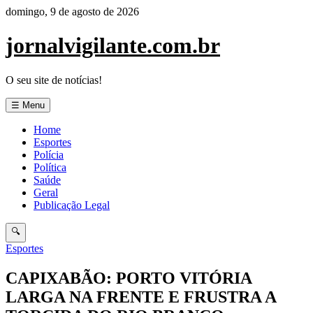
Pular
domingo, 9 de agosto de 2026
para
o
jornalvigilante.com.br
conteúdo
O seu site de notícias!
☰ Menu
Home
Esportes
Polícia
Política
Saúde
Geral
Publicação Legal
🔍
Esportes
CAPIXABÃO: PORTO VITÓRIA
LARGA NA FRENTE E FRUSTRA A