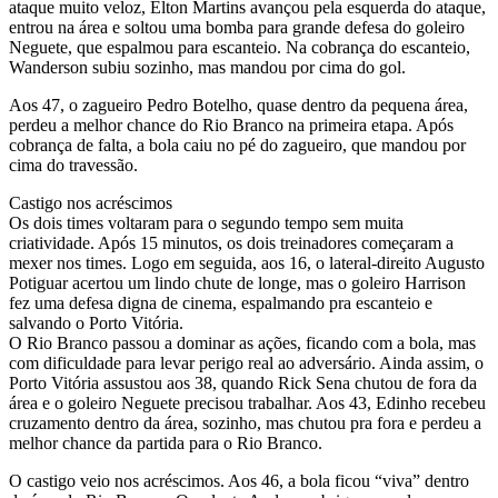
ataque muito veloz, Elton Martins avançou pela esquerda do ataque,
entrou na área e soltou uma bomba para grande defesa do goleiro
Neguete, que espalmou para escanteio. Na cobrança do escanteio,
Wanderson subiu sozinho, mas mandou por cima do gol.
Aos 47, o zagueiro Pedro Botelho, quase dentro da pequena área,
perdeu a melhor chance do Rio Branco na primeira etapa. Após
cobrança de falta, a bola caiu no pé do zagueiro, que mandou por
cima do travessão.
Castigo nos acréscimos
Os dois times voltaram para o segundo tempo sem muita
criatividade. Após 15 minutos, os dois treinadores começaram a
mexer nos times. Logo em seguida, aos 16, o lateral-direito Augusto
Potiguar acertou um lindo chute de longe, mas o goleiro Harrison
fez uma defesa digna de cinema, espalmando pra escanteio e
salvando o Porto Vitória.
O Rio Branco passou a dominar as ações, ficando com a bola, mas
com dificuldade para levar perigo real ao adversário. Ainda assim, o
Porto Vitória assustou aos 38, quando Rick Sena chutou de fora da
área e o goleiro Neguete precisou trabalhar. Aos 43, Edinho recebeu
cruzamento dentro da área, sozinho, mas chutou pra fora e perdeu a
melhor chance da partida para o Rio Branco.
O castigo veio nos acréscimos. Aos 46, a bola ficou “viva” dentro