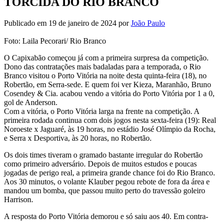
TORCIDA DO RIO BRANCO
Publicado em 19 de janeiro de 2024
por
João Paulo
Foto: Laila Pecorari/ Rio Branco
O Capixabão começou já com a primeira surpresa da competição.
Dono das contratações mais badaladas para a temporada, o Rio
Branco visitou o Porto Vitória na noite desta quinta-feira (18), no
Robertão, em Serra-sede. E quem foi ver Kieza, Maranhão, Bruno
Cosendey & Cia. acabou vendo a vitória do Porto Vitória por 1 a 0,
gol de Anderson.
Com a vitória, o Porto Vitória larga na frente na competição. A
primeira rodada continua com dois jogos nesta sexta-feira (19): Real
Noroeste x Jaguaré, às 19 horas, no estádio José Olímpio da Rocha,
e Serra x Desportiva, às 20 horas, no Robertão.
Os dois times tiveram o gramado bastante irregular do Robertão
como primeiro adversário. Depois de muitos estudos e poucas
jogadas de perigo real, a primeira grande chance foi do Rio Branco.
Aos 30 minutos, o volante Klauber pegou rebote de fora da área e
mandou um bomba, que passou muito perto do travessão goleiro
Harrison.
A resposta do Porto Vitória demorou e só saiu aos 40. Em contra-