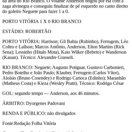
da área do Rio Branco. O volante Anderson brigou por ela com a
zaga alvinegra e conseguiu finalizar de pé esquerdo no canto direito
do goleiro Neguete para fazer 1 a 0.
PORTO VITÓRIA 1 X 0 RIO BRANCO
ESTÁDIO: ROBERTÃO
PORTO VITÓRIA: Harrison; Gil Bahia (Rubinho), Ferrugem, Léo
Coltro e Laílson; Marcos Antônio, Anderson, Elton Martins (Rick
Sena); Lessinho (Hitalo Mota), Kaio Wilker (Bebeto) e Wanderson
(Kauan). Técnico: Alexandre Grasseli.
RIO BRANCO: Neguete; Augusto Potiguar, Gustavo Carbonieri,
Pedro Botelho e João Paulo; Klauber, Ferrugem (Carlos Vítor),
Aloísio (Bruno Cosendey) e Rodrigo Carioca (Edinho); Maranhão
(Matheus Costa) e Kieza (Wesley Pratti). Técnico: Rodrigo César
GOL: segundo tempo — Anderson, aos 46 minutos.
ÁRBITRO: Dyorgenes Padovani
RENDA E PÚBLICO: não divulgados
Fonte:Redação Folha Vitória