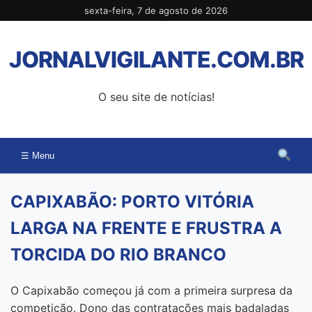
Pular
sexta-feira, 7 de agosto de 2026
para
o
JORNALVIGILANTE.COM.BR
conteúdo
O seu site de notícias!
☰ Menu
CAPIXABÃO: PORTO VITÓRIA
LARGA NA FRENTE E FRUSTRA A
TORCIDA DO RIO BRANCO
O Capixabão começou já com a primeira surpresa da
competição. Dono das contratações mais badaladas