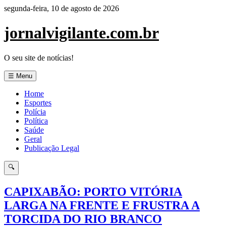
Pular
segunda-feira, 10 de agosto de 2026
para
o
jornalvigilante.com.br
conteúdo
O seu site de notícias!
☰ Menu
Home
Esportes
Polícia
Política
Saúde
Geral
Publicação Legal
🔍
CAPIXABÃO: PORTO VITÓRIA
LARGA NA FRENTE E FRUSTRA A
TORCIDA DO RIO BRANCO