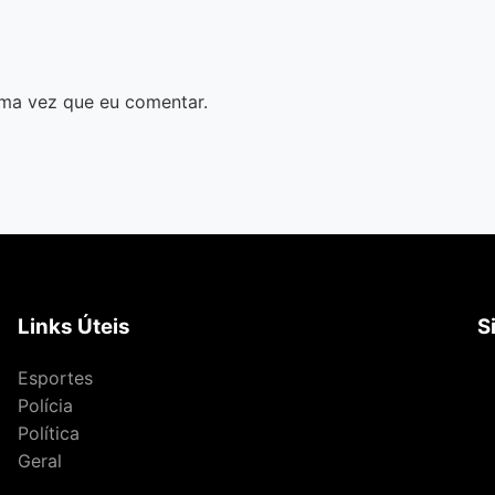
ma vez que eu comentar.
Links Úteis
S
Esportes
Polícia
Política
Geral