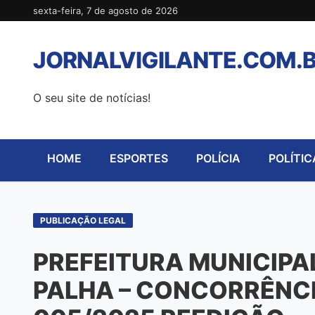
Pular
sexta-feira, 7 de agosto de 2026
para
o
JORNALVIGILANTE.COM.
conteúdo
O seu site de notícias!
HOME
ESPORTES
POLÍCIA
POLÍTIC
PUBLICAÇÃO LEGAL
PREFEITURA MUNICIPAL
PALHA – CONCORRÊNCI