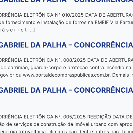
RÊNCIA ELETRÔNICA Nº 010/2025 DATA DE ABERTURA: 28
e fornecimento e instalação de forros na EMEIF Vila Fartu
á s e r r e t […]
GABRIEL DA PALHA – CONCORRÊNCIA
ÊNCIA ELETRÔNICA Nº. 008/2025 DATA DE ABERTURA: 11
 de corrimão, guarda-corpo e proteção contra incêndio na
es.gov.br ou www.portaldecompraspublicas.com.br. Demais i
GABRIEL DA PALHA – CONCORRÊNCIA
RÊNCIA ELETRÔNICA Nº. 005/2025 REEDIÇÃO DATA DE A
ção de serviços de construção de imóvel urbano com apr
m, energia fotovoltaica, climatização dentre outros para f