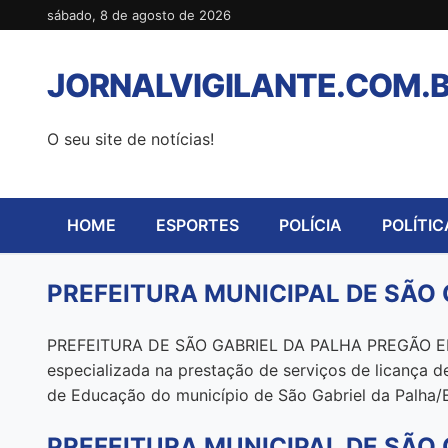
Pular
sábado, 8 de agosto de 2026
para
o
JORNALVIGILANTE.COM.
conteúdo
O seu site de notícias!
HOME
ESPORTES
POLÍCIA
POLÍTIC
PREFEITURA MUNICIPAL DE SÃO 
PREFEITURA DE SÃO GABRIEL DA PALHA PREGÃO ELE
especializada na prestação de serviços de licança d
de Educação do município de São Gabriel da Palha/E
PREFEITURA MUNICIPAL DE SÃO 