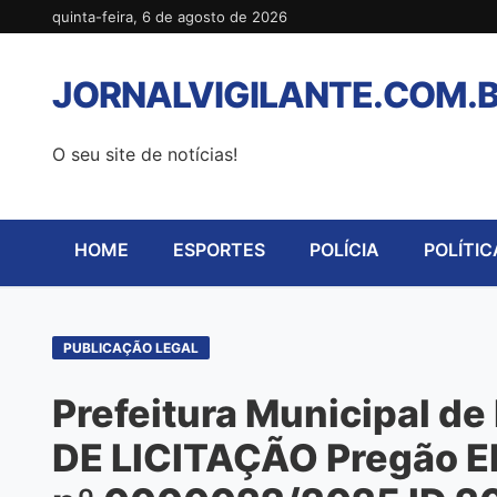
Pular
quinta-feira, 6 de agosto de 2026
para
o
JORNALVIGILANTE.COM.
conteúdo
O seu site de notícias!
HOME
ESPORTES
POLÍCIA
POLÍTIC
PUBLICAÇÃO LEGAL
Prefeitura Municipal d
DE LICITAÇÃO Pregão El