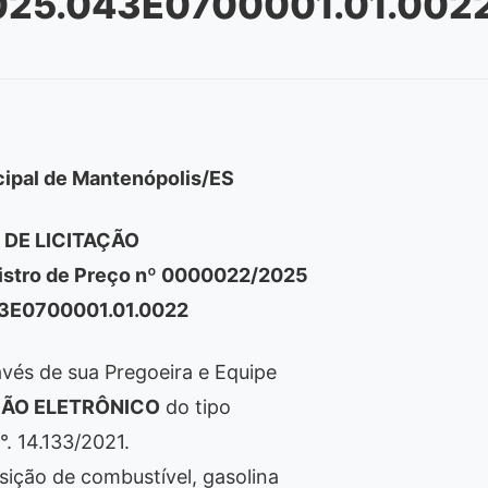
025.043E0700001.01.002
cipal de Mantenópolis/ES
 DE LICITAÇÃO
gistro de Preço nº 0000022/2025
43E0700001.01.0022
avés de sua Pregoeira e Equipe
ÃO ELETRÔNICO
do tipo
°. 14.133/2021.
isição de combustível, gasolina