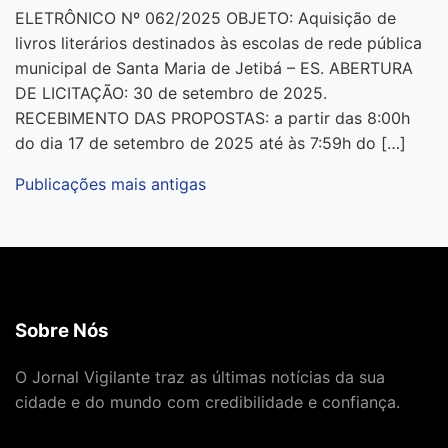
ELETRÔNICO Nº 062/2025 OBJETO: Aquisição de
livros literários destinados às escolas de rede pública
municipal de Santa Maria de Jetibá – ES. ABERTURA
DE LICITAÇÃO: 30 de setembro de 2025.
RECEBIMENTO DAS PROPOSTAS: a partir das 8:00h
do dia 17 de setembro de 2025 até às 7:59h do […]
Publicações mais antigas
Navegação
por
posts
Sobre Nós
O Jornal Vigilante traz as últimas notícias da sua
cidade e do mundo com credibilidade e confiança.