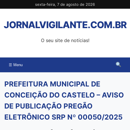
Pular
sexta-feira, 7 de agosto de 2026
para
o
JORNALVIGILANTE.COM.BR
conteúdo
O seu site de notícias!
☰ Menu
PREFEITURA MUNICIPAL DE
CONCEIÇÃO DO CASTELO – AVISO
DE PUBLICAÇÃO PREGÃO
ELETRÔNICO SRP Nº 00050/2025