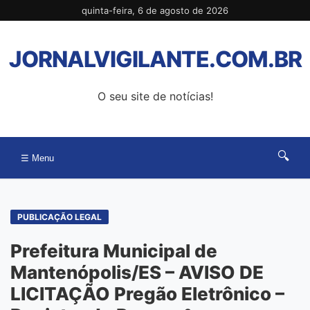
Pular
quinta-feira, 6 de agosto de 2026
para
o
JORNALVIGILANTE.COM.BR
conteúdo
O seu site de notícias!
🔍
☰ Menu
PUBLICAÇÃO LEGAL
Prefeitura Municipal de
Mantenópolis/ES – AVISO DE
LICITAÇÃO Pregão Eletrônico –