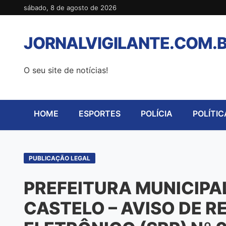
Pular
sábado, 8 de agosto de 2026
para
o
JORNALVIGILANTE.COM.
conteúdo
O seu site de notícias!
HOME
ESPORTES
POLÍCIA
POLÍTIC
PUBLICAÇÃO LEGAL
PREFEITURA MUNICIPA
CASTELO – AVISO DE 