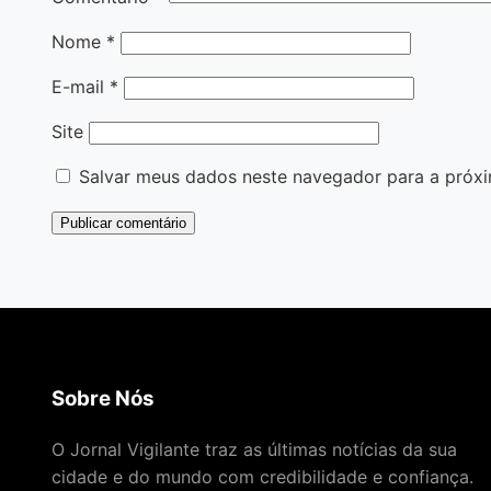
Nome
*
E-mail
*
Site
Salvar meus dados neste navegador para a próxi
Sobre Nós
O Jornal Vigilante traz as últimas notícias da sua
cidade e do mundo com credibilidade e confiança.