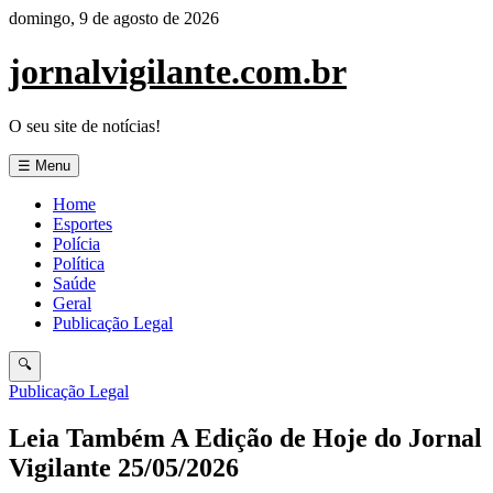
Pular
domingo, 9 de agosto de 2026
para
o
jornalvigilante.com.br
conteúdo
O seu site de notícias!
☰ Menu
Home
Esportes
Polícia
Política
Saúde
Geral
Publicação Legal
🔍
Publicação Legal
Leia Também A Edição de Hoje do Jornal
Vigilante 25/05/2026