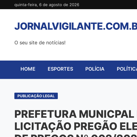
Pular
quinta-feira, 6 de agosto de 2026
para
o
JORNALVIGILANTE.COM.
conteúdo
O seu site de notícias!
HOME
ESPORTES
POLÍCIA
POLÍTIC
PUBLICAÇÃO LEGAL
PREFETURA MUNICPAL D
LICITAÇÃO PREGÃO EL