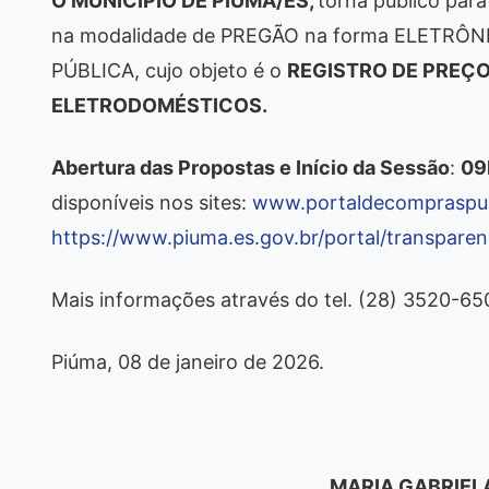
O MUNICÍPIO DE PIÚMA/ES,
torna público para
na modalidade de PREGÃO na forma ELETRÔN
PÚBLICA, cujo objeto é o
REGISTRO DE PREÇO
ELETRODOMÉSTICOS.
Abertura das Propostas e Início da Sessão
:
09
disponíveis nos sites:
www.portaldecompraspub
https://www.piuma.es.gov.br/portal/transparenc
Mais informações através do tel. (28) 3520-6
Piúma, 08 de janeiro de 2026.
MARIA GABRIEL