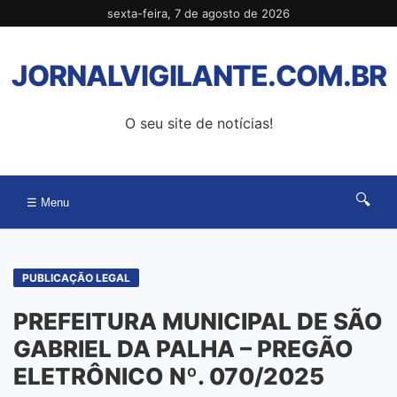
Pular
sexta-feira, 7 de agosto de 2026
para
o
JORNALVIGILANTE.COM.BR
conteúdo
O seu site de notícias!
🔍
☰ Menu
PUBLICAÇÃO LEGAL
PREFEITURA MUNICIPAL DE SÃO
GABRIEL DA PALHA – PREGÃO
ELETRÔNICO Nº. 070/2025