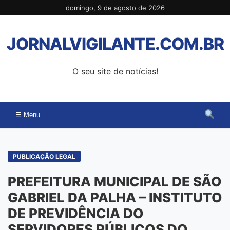
Pular
domingo, 9 de agosto de 2026
para
o
JORNALVIGILANTE.COM.BR
conteúdo
O seu site de notícias!
☰ Menu
PUBLICAÇÃO LEGAL
PREFEITURA MUNICIPAL DE SÃO
GABRIEL DA PALHA – INSTITUTO
DE PREVIDÊNCIA DO
SERVIDORES PÚBLICOS DO