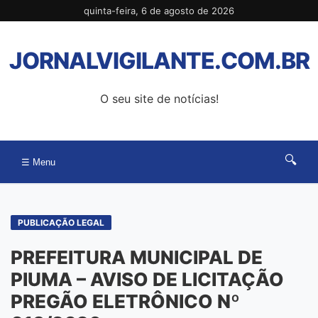
Pular
quinta-feira, 6 de agosto de 2026
para
o
JORNALVIGILANTE.COM.BR
conteúdo
O seu site de notícias!
🔍
☰ Menu
PUBLICAÇÃO LEGAL
PREFEITURA MUNICIPAL DE
PIUMA – AVISO DE LICITAÇÃO
PREGÃO ELETRÔNICO Nº