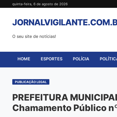
Pular
quinta-feira, 6 de agosto de 2026
para
o
JORNALVIGILANTE.COM.
conteúdo
O seu site de notícias!
HOME
ESPORTES
POLÍCIA
POLÍTIC
PUBLICAÇÃO LEGAL
PREFEITURA MUNICIPA
Chamamento Público n