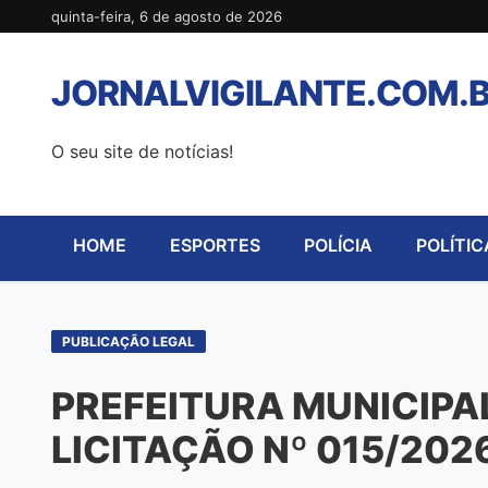
Pular
quinta-feira, 6 de agosto de 2026
para
o
JORNALVIGILANTE.COM.
conteúdo
O seu site de notícias!
HOME
ESPORTES
POLÍCIA
POLÍTIC
PUBLICAÇÃO LEGAL
PREFEITURA MUNICIPAL
LICITAÇÃO Nº 015/20