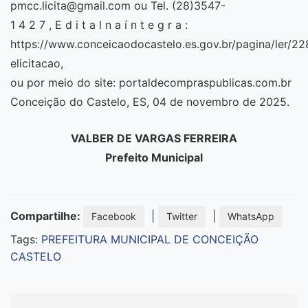
pmcc.licita@gmail.com ou Tel. (28)3547-
1 4 2 7 , E d i t a l n a í n t e g r a :
https://www.conceicaodocastelo.es.gov.br/pagina/ler/2
elicitacao,
ou por meio do site: portaldecompraspublicas.com.br
Conceição do Castelo, ES, 04 de novembro de 2025.
VALBER DE VARGAS FERREIRA
Prefeito Municipal
Compartilhe:
|
|
Facebook
Twitter
WhatsApp
Tags:
PREFEITURA MUNICIPAL DE CONCEIÇÃO
CASTELO