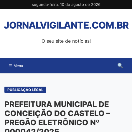
Pular
segunda-feira, 10 de agosto de 2026
para
o
JORNALVIGILANTE.COM.BR
conteúdo
O seu site de notícias!
☰ Menu
PUBLICAÇÃO LEGAL
PREFEITURA MUNICIPAL DE
CONCEIÇÃO DO CASTELO –
PREGÃO ELETRÔNICO Nº
000042/2025