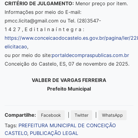
CRITÉRIO DE JULGAMENTO:
Menor preço por item.
Informações por meio do E-mail:
pmcc.licita@gmail.com ou Tel. (28)3547-
1 4 2 7 , E d i t a l n a í n t e g r a :
https://www.conceicaodocastelo.es.gov.br/pagina/ler/2
elicitacao
,
ou por meio do site:
portaldecompraspublicas.com.br
Conceição do Castelo, ES, 07 de novembro de 2025.
VALBER DE VARGAS FERREIRA
Prefeito Municipal
Compartilhe:
|
|
Facebook
Twitter
WhatsApp
Tags:
PREFEITURA MUNICIPAL DE CONCEIÇÃO
CASTELO
,
PUBLICAÇÃO LEGAL