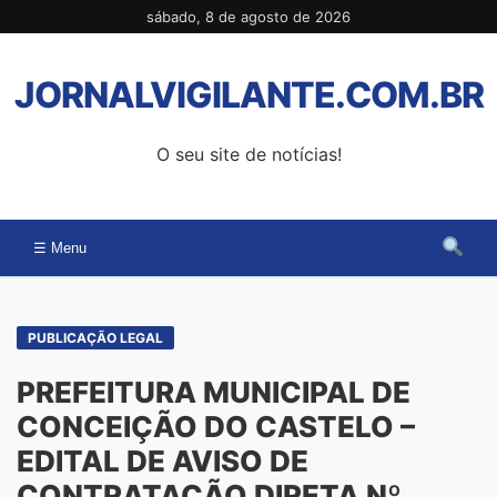
Pular
sábado, 8 de agosto de 2026
para
o
JORNALVIGILANTE.COM.BR
conteúdo
O seu site de notícias!
☰ Menu
PUBLICAÇÃO LEGAL
PREFEITURA MUNICIPAL DE
CONCEIÇÃO DO CASTELO –
EDITAL DE AVISO DE
CONTRATAÇÃO DIRETA Nº