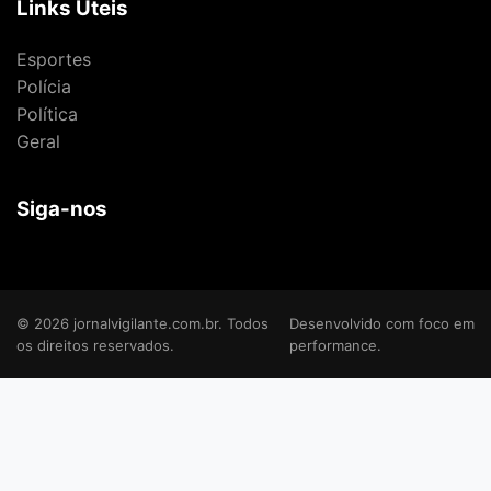
Links Úteis
Esportes
Polícia
Política
Geral
Siga-nos
© 2026 jornalvigilante.com.br. Todos
Desenvolvido com foco em
os direitos reservados.
performance.