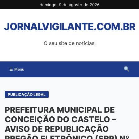
Pular
domingo, 9 de agosto de 2026
para
o
JORNALVIGILANTE.COM.BR
conteúdo
O seu site de notícias!
☰ Menu
PUBLICAÇÃO LEGAL
PREFEITURA MUNICIPAL DE
CONCEIÇÃO DO CASTELO –
AVISO DE REPUBLICAÇÃO
PREGÃO ELETRÔNICO (SRP) Nº