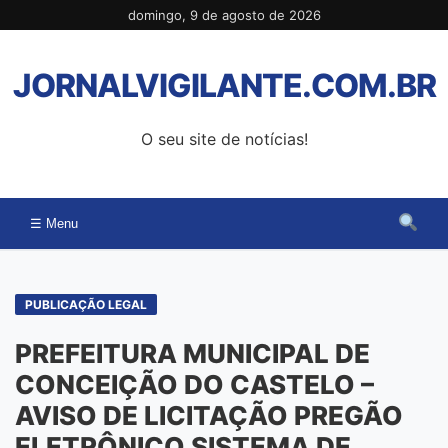
Pular
domingo, 9 de agosto de 2026
para
o
JORNALVIGILANTE.COM.BR
conteúdo
O seu site de notícias!
☰ Menu
PUBLICAÇÃO LEGAL
PREFEITURA MUNICIPAL DE
CONCEIÇÃO DO CASTELO –
AVISO DE LICITAÇÃO PREGÃO
ELETRÔNICO SISTEMA DE