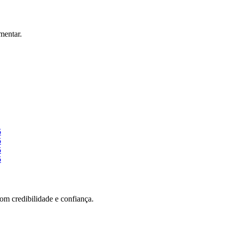
mentar.
6
6
6
6
com credibilidade e confiança.