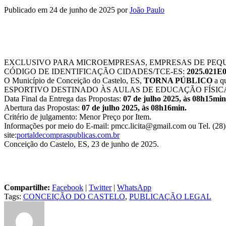
Publicado em 24 de junho de 2025
por
João Paulo
EXCLUSIVO PARA MICROEMPRESAS, EMPRESAS DE PEQ
CÓDIGO DE IDENTIFICAÇÃO CIDADES/TCE-ES:
2025.021E0
O Município de Conceição do Castelo, ES,
TORNA PÚBLICO
a q
ESPORTIVO DESTINADO ÀS AULAS DE EDUCAÇÃO FÍSICA
Data Final da Entrega das Propostas:
07 de julho 2025, às 08h15min
Abertura das Propostas:
07 de julho 2025, às 08h16min.
Critério de julgamento: Menor Preço por Item.
Informações por meio do E-mail: pmcc.licita@gmail.com ou Tel. (28)
site:
portaldecompraspublicas.com.br
Conceição do Castelo, ES, 23 de junho de 2025.
Compartilhe:
Facebook
|
Twitter
|
WhatsApp
Tags:
CONCEIÇÃO DO CASTELO
,
PUBLICAÇÃO LEGAL