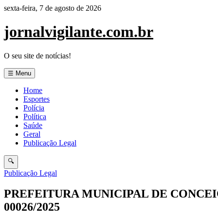
Pular
sexta-feira, 7 de agosto de 2026
para
o
jornalvigilante.com.br
conteúdo
O seu site de notícias!
☰ Menu
Home
Esportes
Polícia
Política
Saúde
Geral
Publicação Legal
🔍
Publicação Legal
PREFEITURA MUNICIPAL DE CONCEI
00026/2025