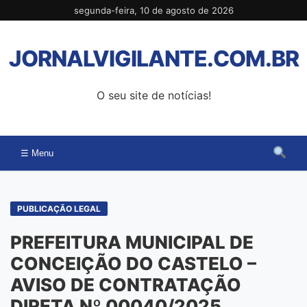
Pular
segunda-feira, 10 de agosto de 2026
para
o
JORNALVIGILANTE.COM.BR
conteúdo
O seu site de notícias!
☰ Menu
PUBLICAÇÃO LEGAL
PREFEITURA MUNICIPAL DE
CONCEIÇÃO DO CASTELO –
AVISO DE CONTRATAÇÃO
DIRETA Nº 00040/2025