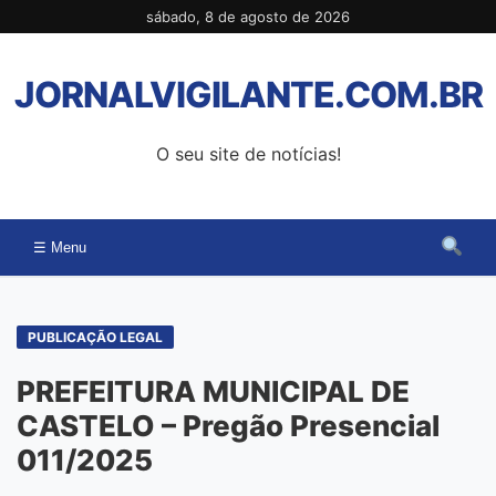
Pular
sábado, 8 de agosto de 2026
para
o
JORNALVIGILANTE.COM.BR
conteúdo
O seu site de notícias!
☰ Menu
PUBLICAÇÃO LEGAL
PREFEITURA MUNICIPAL DE
CASTELO – Pregão Presencial
011/2025