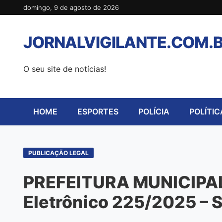
Pular
domingo, 9 de agosto de 2026
para
o
JORNALVIGILANTE.COM.
conteúdo
O seu site de notícias!
HOME
ESPORTES
POLÍCIA
POLÍTIC
PUBLICAÇÃO LEGAL
PREFEITURA MUNICIPAL
Eletrônico 225/2025 – 