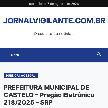
Pular
sexta-feira, 7 de agosto de 2026
para
o
JORNALVIGILANTE.COM.BR
conteúdo
O seu site de notícias!
🔍
☰ Menu
PUBLICAÇÃO LEGAL
PREFEITURA MUNICIPAL DE
CASTELO – Pregão Eletrônico
218/2025 – SRP