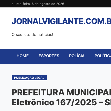
Pular
quinta-feira, 6 de agosto de 2026
para
o
JORNALVIGILANTE.COM.
conteúdo
O seu site de notícias!
HOME
ESPORTES
POLÍCIA
POLÍTIC
PUBLICAÇÃO LEGAL
PREFEITURA MUNICIPAL
Eletrônico 167/2025 – 