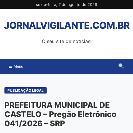
Pular
sexta-feira, 7 de agosto de 2026
para
o
JORNALVIGILANTE.COM.BR
conteúdo
O seu site de notícias!
☰ Menu
PUBLICAÇÃO LEGAL
PREFEITURA MUNICIPAL DE
CASTELO – Pregão Eletrônico
041/2026 – SRP