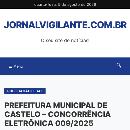
Pular
quarta-feira, 5 de agosto de 2026
para
o
JORNALVIGILANTE.COM.BR
conteúdo
O seu site de notícias!
🔍
☰ Menu
PUBLICAÇÃO LEGAL
PREFEITURA MUNICIPAL DE
CASTELO – CONCORRÊNCIA
ELETRÔNICA 009/2025