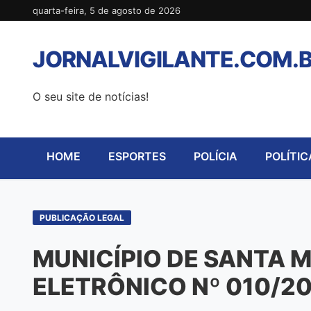
Pular
quarta-feira, 5 de agosto de 2026
para
o
JORNALVIGILANTE.COM.
conteúdo
O seu site de notícias!
HOME
ESPORTES
POLÍCIA
POLÍTIC
PUBLICAÇÃO LEGAL
MUNICÍPIO DE SANTA M
ELETRÔNICO Nº 010/2