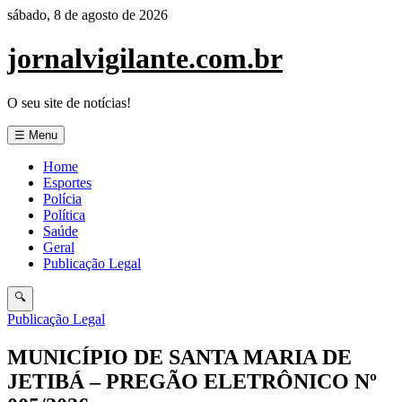
Pular
sábado, 8 de agosto de 2026
para
o
jornalvigilante.com.br
conteúdo
O seu site de notícias!
☰ Menu
Home
Esportes
Polícia
Política
Saúde
Geral
Publicação Legal
🔍
Publicação Legal
MUNICÍPIO DE SANTA MARIA DE
JETIBÁ – PREGÃO ELETRÔNICO Nº