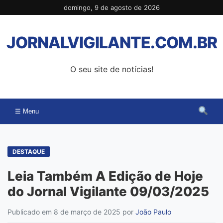
Pular
domingo, 9 de agosto de 2026
para
o
JORNALVIGILANTE.COM.BR
conteúdo
O seu site de notícias!
☰ Menu
DESTAQUE
Leia Também A Edição de Hoje
do Jornal Vigilante 09/03/2025
Publicado em 8 de março de 2025
por
João Paulo