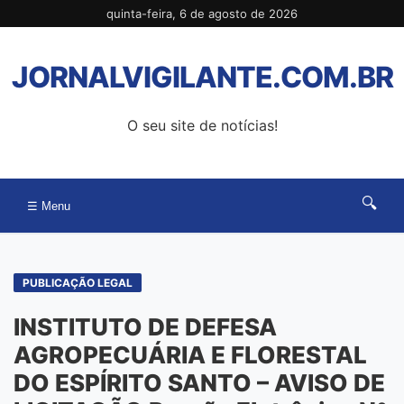
Pular
quinta-feira, 6 de agosto de 2026
para
o
JORNALVIGILANTE.COM.BR
conteúdo
O seu site de notícias!
🔍
☰ Menu
PUBLICAÇÃO LEGAL
INSTITUTO DE DEFESA
AGROPECUÁRIA E FLORESTAL
DO ESPÍRITO SANTO – AVISO DE