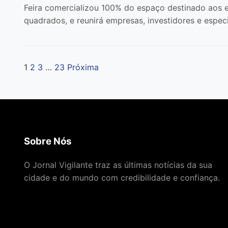
Feira comercializou 100% do espaço destinado aos e
quadrados, e reunirá empresas, investidores e especi
1
2
3
…
23
Próxima
Paginação
de
posts
Sobre Nós
O Jornal Vigilante traz as últimas notícias da sua
cidade e do mundo com credibilidade e confiança.