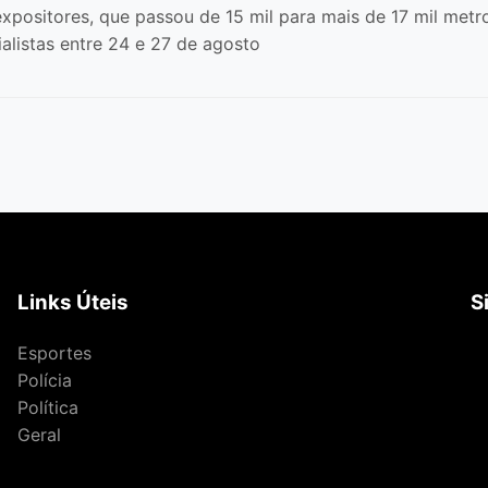
xpositores, que passou de 15 mil para mais de 17 mil metr
alistas entre 24 e 27 de agosto
Links Úteis
S
Esportes
Polícia
Política
Geral