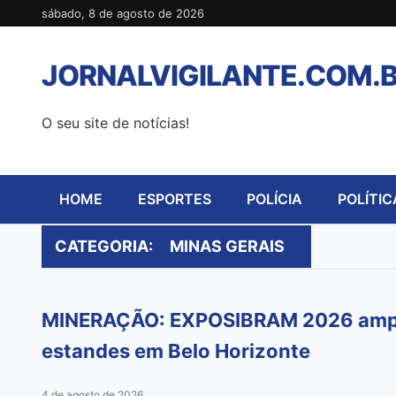
Pular
sábado, 8 de agosto de 2026
para
o
JORNALVIGILANTE.COM.
conteúdo
O seu site de notícias!
HOME
ESPORTES
POLÍCIA
POLÍTIC
CATEGORIA:
MINAS GERAIS
MINERAÇÃO: EXPOSIBRAM 2026 amplia
estandes em Belo Horizonte
4 de agosto de 2026