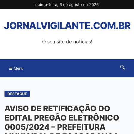
Pular
quinta-feira, 6 de agosto de 2026
para
o
JORNALVIGILANTE.COM.BR
conteúdo
O seu site de notícias!
🔍
☰ Menu
DESTAQUE
AVISO DE RETIFICAÇÃO DO
EDITAL PREGÃO ELETRÔNICO
0005/2024 – PREFEITURA