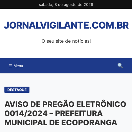
Pular
sábado, 8 de agosto de 2026
para
o
JORNALVIGILANTE.COM.BR
conteúdo
O seu site de notícias!
☰ Menu
DESTAQUE
AVISO DE PREGÃO ELETRÔNICO
0014/2024 – PREFEITURA
MUNICIPAL DE ECOPORANGA