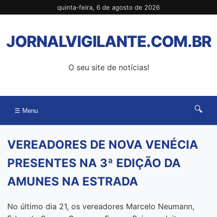
Pular
quinta-feira, 6 de agosto de 2026
para
o
JORNALVIGILANTE.COM.BR
conteúdo
O seu site de notícias!
🔍
☰ Menu
VEREADORES DE NOVA VENÉCIA
PRESENTES NA 3ª EDIÇÃO DA
AMUNES NA ESTRADA
No último dia 21, os vereadores Marcelo Neumann,