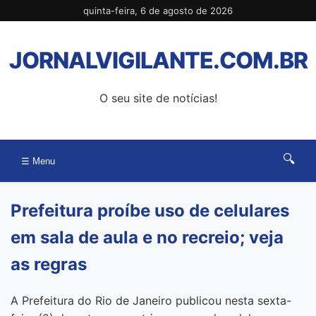
Pular
quinta-feira, 6 de agosto de 2026
para
o
JORNALVIGILANTE.COM.BR
conteúdo
O seu site de notícias!
🔍
☰ Menu
Prefeitura proíbe uso de celulares
em sala de aula e no recreio; veja
as regras
A Prefeitura do Rio de Janeiro publicou nesta sexta-