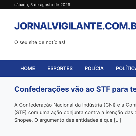
Pular
sábado, 8 de agosto de 2026
para
o
JORNALVIGILANTE.COM.
conteúdo
O seu site de notícias!
HOME
ESPORTES
POLÍCIA
POLÍTIC
Confederações vão ao STF para t
A Confederação Nacional da Indústria (CNI) e a Con
(STF) com uma ação conjunta contra a isenção das c
Shopee. O argumento das entidades é que […]