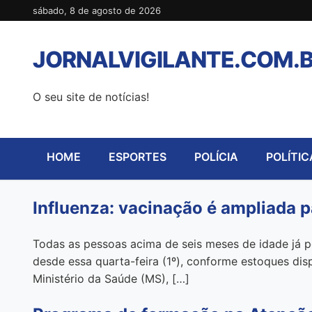
Pular
sábado, 8 de agosto de 2026
para
o
JORNALVIGILANTE.COM.
conteúdo
O seu site de notícias!
HOME
ESPORTES
POLÍCIA
POLÍTIC
Influenza: vacinação é ampliada 
Todas as pessoas acima de seis meses de idade já p
desde essa quarta-feira (1º), conforme estoques dis
Ministério da Saúde (MS), […]