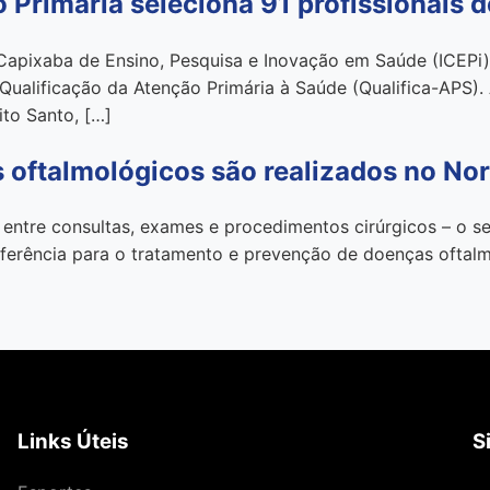
Primária seleciona 91 profissionais d
 Capixaba de Ensino, Pesquisa e Inovação em Saúde (ICEPi),
ualificação da Atenção Primária à Saúde (Qualifica-APS). 
ito Santo, […]
 oftalmológicos são realizados no Nor
entre consultas, exames e procedimentos cirúrgicos – o s
eferência para o tratamento e prevenção de doenças oftalm
Links Úteis
S