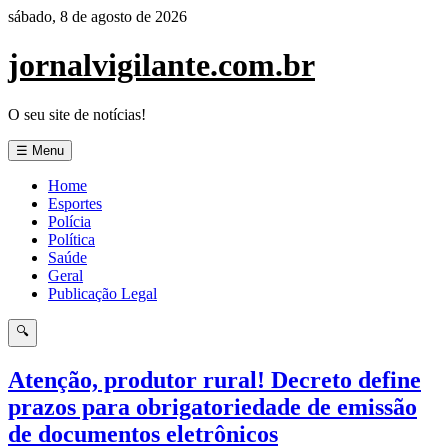
Pular
sábado, 8 de agosto de 2026
para
o
jornalvigilante.com.br
conteúdo
O seu site de notícias!
☰ Menu
Home
Esportes
Polícia
Política
Saúde
Geral
Publicação Legal
🔍
Atenção, produtor rural! Decreto define
prazos para obrigatoriedade de emissão
de documentos eletrônicos