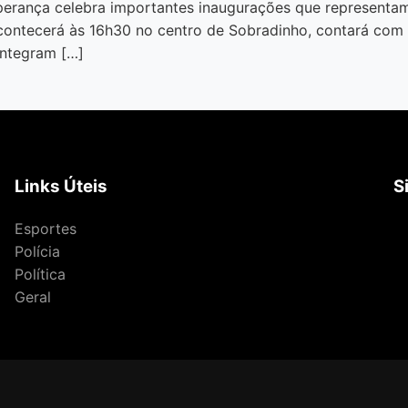
Esperança celebra importantes inaugurações que represent
contecerá às 16h30 no centro de Sobradinho, contará com
integram […]
Links Úteis
S
Esportes
Polícia
Política
Geral