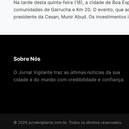
Na tarde desta quinta-feira (18), a cidade de Boa 
comunidades de Garrucha e Km 20. O evento, que a
presidente da Cesan, Munir Abud. Os investimentos 
Sobre Nós
O Jornal Vigilante traz as últimas notícias da sua
cidade e do mundo com credibilidade e confiança.
© 2026 jornalvigilante.com.br. Todos os direitos reservados.