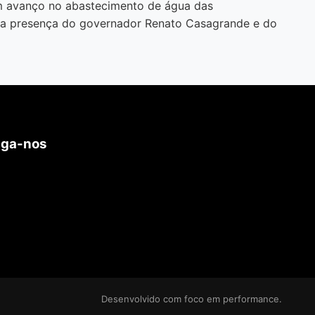
am avanço no abastecimento de água das
 a presença do governador Renato Casagrande e do
iga-nos
Desenvolvido com foco em performance.