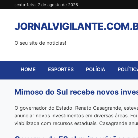
Pular
sexta-feira, 7 de agosto de 2026
para
o
JORNALVIGILANTE.COM.
conteúdo
O seu site de notícias!
HOME
ESPORTES
POLÍCIA
POLÍTIC
Mimoso do Sul recebe novos inve
O governador do Estado, Renato Casagrande, esteve,
anunciar novos investimentos em diversas áreas. Fo
viabilizada com recursos estaduais. Casagrande anu