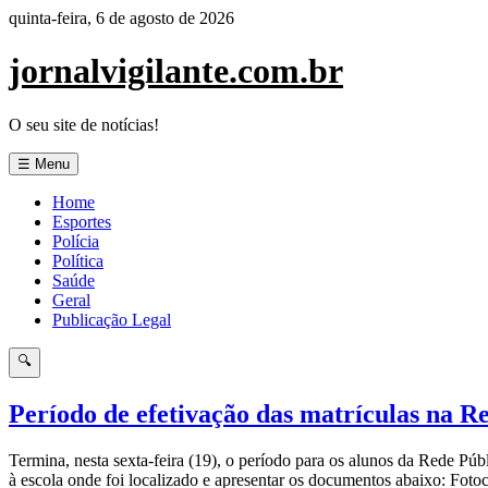
Pular
quinta-feira, 6 de agosto de 2026
para
o
jornalvigilante.com.br
conteúdo
O seu site de notícias!
☰ Menu
Home
Esportes
Polícia
Política
Saúde
Geral
Publicação Legal
🔍
Período de efetivação das matrículas na Re
Termina, nesta sexta-feira (19), o período para os alunos da Rede Púb
à escola onde foi localizado e apresentar os documentos abaixo: Foto