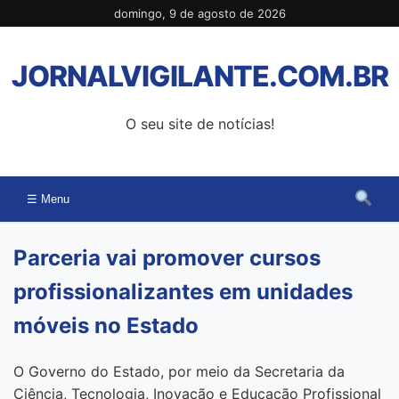
Pular
domingo, 9 de agosto de 2026
para
o
JORNALVIGILANTE.COM.BR
conteúdo
O seu site de notícias!
☰ Menu
Parceria vai promover cursos
profissionalizantes em unidades
móveis no Estado
O Governo do Estado, por meio da Secretaria da
Ciência, Tecnologia, Inovação e Educação Profissional