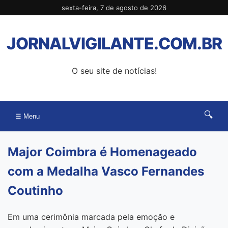
Pular
sexta-feira, 7 de agosto de 2026
para
o
JORNALVIGILANTE.COM.BR
conteúdo
O seu site de notícias!
🔍
☰ Menu
Major Coimbra é Homenageado
com a Medalha Vasco Fernandes
Coutinho
Em uma cerimônia marcada pela emoção e